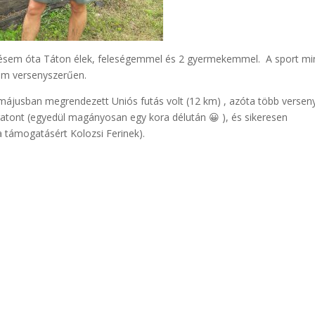
tésem óta Táton élek, feleségemmel és 2 gyermekemmel. A sport mi
tam versenyszerűen.
 májusban megrendezett Uniós futás volt (12 km) , azóta több versen
ratont (egyedül magányosan egy kora délután 😀 ), és sikeresen
 támogatásért Kolozsi Ferinek).