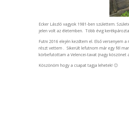
Ecker László vagyok 1981-ben születtem. Szüle
jelen volt az életemben. Több évig kerékpároz
Futni 2016 elején kezdtem el. Első versenyem a
részt vettem . Sikerült lefutnom már egy fél ma
körbefutottam a Velencei-tavat (nagy köszönet a
Köszönöm hogy a csapat tagja lehetek! 🙂