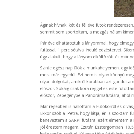
Áginak hívnak, két és fél éve futok rendszeresen
semmit sem sportoltam, a mozgás nálam kimerült
Pár éve elhatároztuk a lányommal, hogy elmegyün
futással, 1 perc sétával induló edzéstervet. Si
úgy alakult, hogy a lányom elköltözött és már ne
Szinte egész nap ülök a munkahelyemen, egy idő
most már egyedül. Ezt nem is olyan könnyű megt
olyan dolgokat, amikről korábban azt gondoltam, 
először. Sokáig csak kora reggel és este futott
először, Zebegénybe a Panorámafutásra, ahol
Már régebben is hallottam a Futókörről és olva
Ekkor szólt a Petra, hogy látja, én is szoktam fu
beneveztem a SARPI futásra, ezért elmentem a 
jól éreztem magam. Ezután Esztergomban 10,5 k
kolleganőm csalt el. Közben több futókörös rend