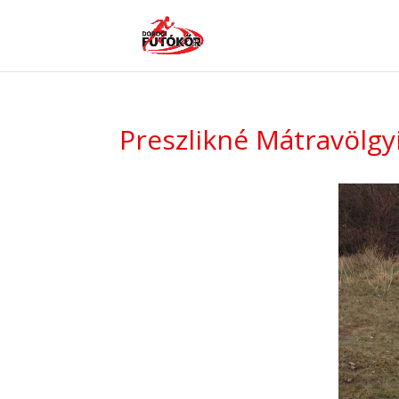
Preszlikné Mátravölgy