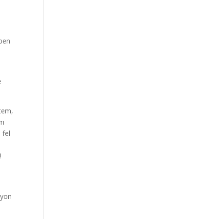
bben
c
e
dtem,
om
 fel
!
.
gyon