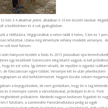
. Ez heti 3-4 alkalmat jelent, általában 5-10 km közötti távokat. Rége
 a biciklizésben és a sok gyaloglásban.
k a Hídfutásra. Végigcsináltuk a neten talált 6 hetes, 5 km-es 1 per
keresen lefutottuk. Utána még elmentünk néhány rövidebb versenyre, d
m volt kivel futnom.
 után hiányozni kezdett a futás és 2015 júniusában újra kimerészke
enni egy kezdőnek! Szerencsére elég kitartó vagyok, ki kell próbáln
hogy én ezt soha. Így lettem véradó, de repülőre is egyedül szálltam
am, de fokozatosan egyre többet. Versenyre két év után jelentkeztem
 megkaptam az első befutóérmemet. Nagyon büszke voltam magamra
sgattam a bejegyzéseiket, de nem gondoltam, hogy én is tag lehetnék
tni és ő mennyire szereti a városfutásokat, próbáljam ki én is. Pont
meghirdetett próbakörre. Mindenki nagyon kedvesen fogadott és na
m-t futottam, a szentendrei Panorámafutásra pedig az egyik
ezvényen is részt vettem és tényleg igaz, a városfutások alatt sokkal