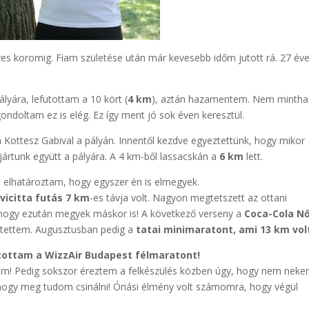
es koromig. Fiam születése után már kevesebb időm jutott rá. 27 év
lyára, lefutottam a 10 kört (
4 km
), aztán hazamentem. Nem mintha
ndoltam ez is elég. Ez így ment jó sok éven keresztül.
 Kottesz Gabival a pályán. Innentől kezdve egyeztettünk, hogy mikor
ártunk együtt a pályára. A 4 km-ből lassacskán a
6 km
lett.
s elhatároztam, hogy egyszer én is elmegyek.
vicitta futás 7 km
-es távja volt. Nagyon megtetszett az ottani
hogy ezután megyek máskor is! A következő verseny a
Coca-Cola Nő
sítettem. Augusztusban pedig a
tatai minimaratont, ami 13 km vol
tottam a WizzAir Budapest félmaratont!
om! Pedig sokszor éreztem a felkészülés közben úgy, hogy nem nek
, hogy meg tudom csinálni! Óriási élmény volt számomra, hogy végül