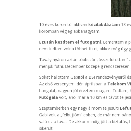
10 éves koromtól aktívan
kézilabdáztam
18 év
koromban végleg abbahagytam.
Ezután kezdtem el futogatni
. Lementem a pá
nem tudtam volna többet futni, akkor még úgy go
Tavaly nyáron aztán többször „összefutottam” a
menjük futni. December közepéig rendszeresen j
Sokat hallottam Gabitól a BSI rendezvényeiről é
Az első versenyem idén áprilisban a
Telekom Vi
hangulat, nagyon jól éreztem magam. Tudtam, 
Futógála
volt, ahol már a 10 km-es távot telje
Szeptemberben egy nagy álmom teljesült!
Lefu
Gabi volt a „felbujtóm” ebben, de már nem bán
való ez a táv…. De akkor mindig jött a bíztatás
sikerült!